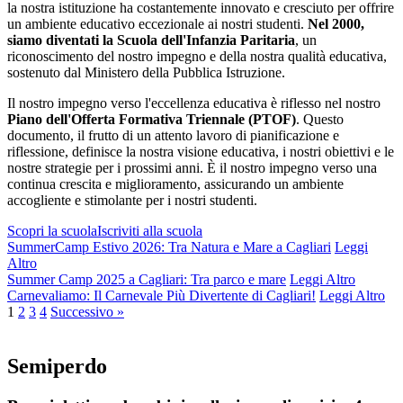
la nostra istituzione ha costantemente innovato e cresciuto per offrire
un ambiente educativo eccezionale ai nostri studenti.
Nel 2000,
siamo diventati la Scuola dell'Infanzia Paritaria
, un
riconoscimento del nostro impegno e della nostra qualità educativa,
sostenuto dal Ministero della Pubblica Istruzione.
Il nostro impegno verso l'eccellenza educativa è riflesso nel nostro
Piano dell'Offerta Formativa Triennale (PTOF)
. Questo
documento, il frutto di un attento lavoro di pianificazione e
riflessione, definisce la nostra visione educativa, i nostri obiettivi e le
nostre strategie per i prossimi anni. È il nostro impegno verso una
continua crescita e miglioramento, assicurando un ambiente
accogliente e stimolante per i nostri studenti.
Scopri la scuola
Iscriviti alla scuola
SummerCamp Estivo 2026: Tra Natura e Mare a Cagliari
Leggi
Altro
Summer Camp 2025 a Cagliari: Tra parco e mare
Leggi Altro
Carnevaliamo: Il Carnevale Più Divertente di Cagliari!
Leggi Altro
1
2
3
4
Successivo »
Semiperdo