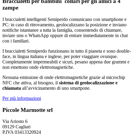
Braccialetti per bambini collari per gli amici a 4
zampe
I braccialetti intelligenti Semiperdo comunicano con smartphone e
PC: in caso di ritrovamento, geolocalizzano la posizione e inviano
notifiche istantanee a tutta la famiglia, consentendo di chiamare,
inviare sms o WhatsApp oppure di entrare immediatamente in chat
con i familiari.
I braccialetti Semiperdo funzionano in tutto il pianeta e sono double-
face, in lingua italiana e inglese, per poter viaggiare ovunque.
Completamente impermeabili e sicuri, pesano appena due grammi e
non emettono onde elettromagnetiche.
Nessuna emissione di onde elettromagnetiche grazie al microchip
NFC che attiva, al bisogno, il
sistema di geolocalizzazione e
chiamata
all’avvicinamento di uno smartpone.
Per più informazioni
Piccole Marmotte srl
Via Ariosto 6
09129 Cagliari
P.IVA 03413320924