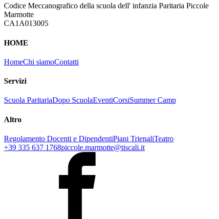
Codice Meccanografico della scuola dell' infanzia Paritaria Piccole
Marmotte
CA1A013005
HOME
Home
Chi siamo
Contatti
Servizi
Scuola Paritaria
Dopo Scuola
Eventi
Corsi
Summer Camp
Altro
Regolamento Docenti e Dipendenti
Piani Trienali
Teatro
+39 335 637 1768
piccole.marmotte@tiscali.it